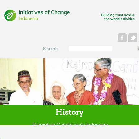
Skip to main content
Search
Search
form
History
Rajmohan Gandhi visits Indonesia